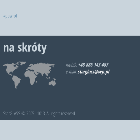
«powrót
na skróty
mobile
+48 886 143 487
e-mail:
starglass@wp.pl
StarGLASS © 2005 - 1013. All rights reserved.