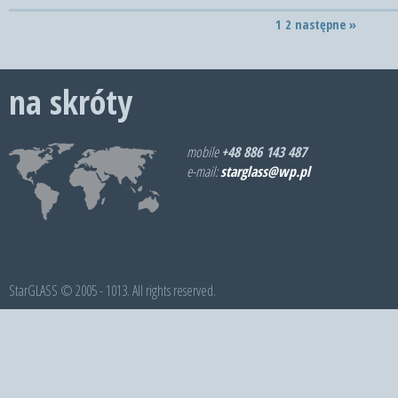
1
2
następne »
na skróty
mobile
+48 886 143 487
e-mail:
starglass@wp.pl
StarGLASS © 2005 - 1013. All rights reserved.