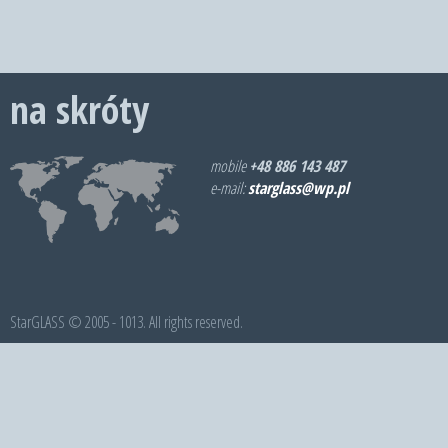
na skróty
mobile
+48 886 143 487
e-mail:
starglass@wp.pl
StarGLASS © 2005 - 1013. All rights reserved.